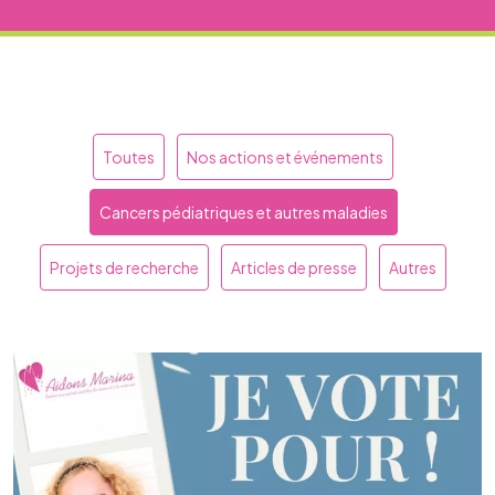
Toutes
Nos actions et événements
Cancers pédiatriques et autres maladies
Projets de recherche
Articles de presse
Autres