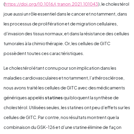
(
https://doi.org/10.1016/j.tranon.2021.101043
), le cholestérol
joue aussi un rôle essentiel dans le cancer et notamment, dans
les processus de prolifération et de migration cellulaires,
d’invasion des tissus normaux, et dans la résistance des cellules
tumorales à la chimiothérapie. Or, les cellules de GITC
possèdent toutes ces caractéristiques.
Le cholestérol étant connu pour son implication dans les
maladies cardiovasculaires et notamment, l’athérosclérose,
nous avons traité les cellules de GITC avec des médicaments
génériques appelés
statines
qui bloquent la synthèse de
cholestérol. Utilisées seules, les statines ont peu d’effets sur les
cellules de GITC. Par contre, nos résultats montrent que la
combinaison du GSK-126 et d’une statine élimine de façon