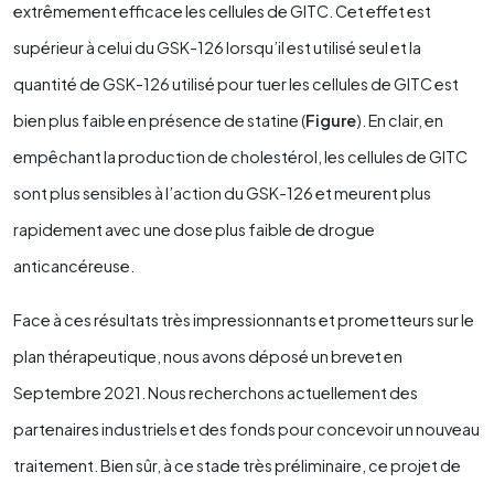
extrêmement efficace les cellules de GITC. Cet effet est
supérieur à celui du GSK-126 lorsqu’il est utilisé seul et la
quantité de GSK-126 utilisé pour tuer les cellules de GITC est
bien plus faible en présence de statine (
Figure
). En clair, en
empêchant la production de cholestérol, les cellules de GITC
sont plus sensibles à l’action du GSK-126 et meurent plus
rapidement avec une dose plus faible de drogue
anticancéreuse.
Face à ces résultats très impressionnants et prometteurs sur le
plan thérapeutique, nous avons déposé un brevet en
Septembre 2021. Nous recherchons actuellement des
partenaires industriels et des fonds pour concevoir un nouveau
traitement. Bien sûr, à ce stade très préliminaire, ce projet de