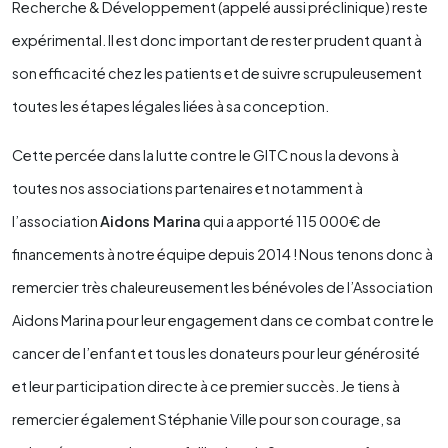
Recherche & Développement (appelé aussi préclinique) reste
expérimental. Il est donc important de rester prudent quant à
son efficacité chez les patients et de suivre scrupuleusement
toutes les étapes légales liées à sa conception.
Cette percée dans la lutte contre le GITC nous la devons à
toutes nos associations partenaires et notamment à
l’association
Aidons Marina
qui a apporté 115 000€ de
financements à notre équipe depuis 2014 ! Nous tenons donc à
remercier très chaleureusement les bénévoles de l’Association
Aidons Marina pour leur engagement dans ce combat contre le
cancer de l’enfant et tous les donateurs pour leur générosité
et leur participation directe à ce premier succès. Je tiens à
remercier également Stéphanie Ville pour son courage, sa