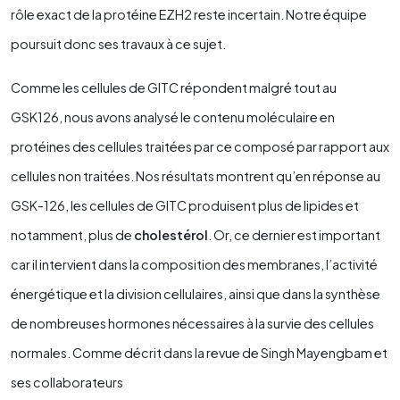
rôle exact de la protéine EZH2 reste incertain. Notre équipe
poursuit donc ses travaux à ce sujet.
Comme les cellules de GITC répondent malgré tout au
GSK126, nous avons analysé le contenu moléculaire en
protéines des cellules traitées par ce composé par rapport aux
cellules non traitées. Nos résultats montrent qu’en réponse au
GSK-126, les cellules de GITC produisent plus de lipides et
notamment, plus de
cholestérol
. Or, ce dernier est important
car il intervient dans la composition des membranes, l’activité
énergétique et la division cellulaires, ainsi que dans la synthèse
de nombreuses hormones nécessaires à la survie des cellules
normales. Comme décrit dans la revue de Singh Mayengbam et
ses collaborateurs