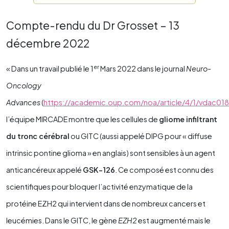
Compte-rendu du Dr Grosset – 13
décembre 2022
er
« Dans un travail publié le 1
Mars 2022 dans le journal
Neuro-
Oncology
Advances
(
https://academic.oup.com/noa/article/4/1/vdac01
l’équipe MIRCADE montre que les cellules de
gliome infiltrant
du tronc cérébral
ou GITC (aussi appelé DIPG pour « diffuse
intrinsic pontine glioma » en anglais) sont sensibles à un agent
anticancéreux appelé
GSK-126
. Ce composé est connu des
scientifiques pour bloquer l’activité enzymatique de la
protéine EZH2 qui intervient dans de nombreux cancers et
leucémies. Dans le GITC, le gène
EZH2
est augmenté mais le