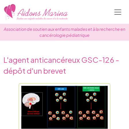
Skip
to
content
Association de soutien aux enfants malades et à la recherche en
cancérologie pédiatrique
L'agent anticancéreux GSC-126 -
dépôt d'un brevet