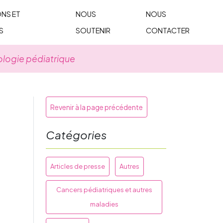
NS ET
NOUS
NOUS
S
SOUTENIR
CONTACTER
ologie pédiatrique
Revenir à la page précédente
Catégories
Articles de presse
Autres
Cancers pédiatriques et autres
maladies