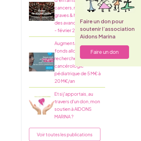
d’enfants atteints de
cancers, maladies
graves & handicaps :
Faire un don pour
des avancées majeures
soutenir l’association
- février 2026
Aidons Marina
Augmentation des
fonds alloués à la
Faire un don
recherche en
cancérologie
pédiatrique de 5 M€ à
20 M€/an
Et si j'apportais, au
travers d'un don, mon
soutien à AIDONS
MARINA ?
Voir toutes les publications