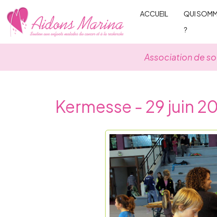
Skip
ACCUEIL
QUI SOM
to
?
content
Association de so
Kermesse - 29 juin 2