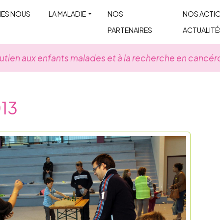
MES NOUS
LA MALADIE
NOS
NOS ACTIO
PARTENAIRES
ACTUALITÉ
utien aux enfants malades et à la recherche en cancér
013