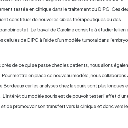
ement testée en clinique dans le traitement du DIPG. Ces de
ient constituer de nouvelles cibles thérapeutiques ou des
anobinostat. Le travail de Caroline consiste à étudier le lien
s cellules de DIPG à l’aide d’un modèle tumoral dans l’embry
 près de ce qui se passe chez les patients, nous allons égal
. Pour mettre en place ce nouveau modèle, nous collaborons
de Bordeaux car les analyses chez la souris sont plus longues e
 L’intérêt du modèle souris est de pouvoir tester l’effet d’un
t de promouvoir son transfert vers la clinique et donc vers l