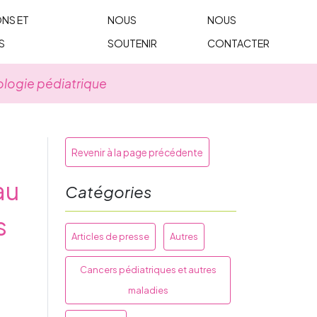
NS ET
NOUS
NOUS
S
SOUTENIR
CONTACTER
ologie pédiatrique
Revenir à la page précédente
au
Catégories
s
Articles de presse
Autres
Cancers pédiatriques et autres
maladies