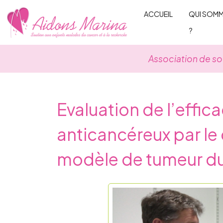
Skip
ACCUEIL
QUI SOM
to
?
content
Association de so
Evaluation de l’effic
anticancéreux par l
modèle de tumeur du 