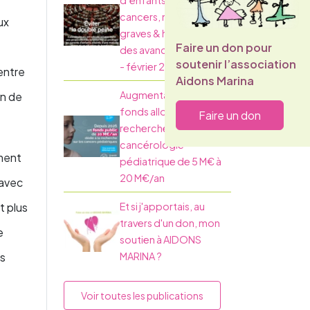
d’enfants atteints de
cancers, maladies
ux
graves & handicaps :
Faire un don pour
des avancées majeures
soutenir l’association
- février 2026
 entre
Aidons Marina
Augmentation des
on de
fonds alloués à la
Faire un don
recherche en
cancérologie
ement
pédiatrique de 5 M€ à
20 M€/an
 avec
t plus
Et si j'apportais, au
travers d'un don, mon
e
soutien à AIDONS
es
MARINA ?
Voir toutes les publications