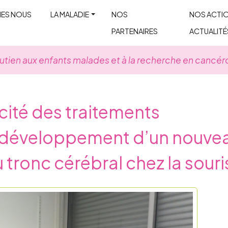
MES NOUS
LA MALADIE
NOS
NOS ACTIO
PARTENAIRES
ACTUALITÉ
utien aux enfants malades et à la recherche en cancér
acité des traitements
e développement d’un nouve
tronc cérébral chez la souri