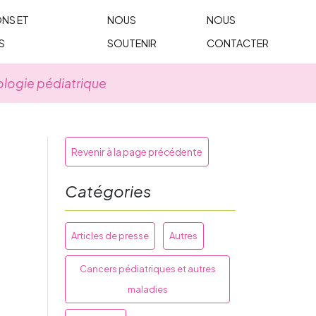
NS ET
NOUS
NOUS
S
SOUTENIR
CONTACTER
ologie pédiatrique
Revenir à la page précédente
Catégories
Articles de presse
Autres
Cancers pédiatriques et autres
maladies