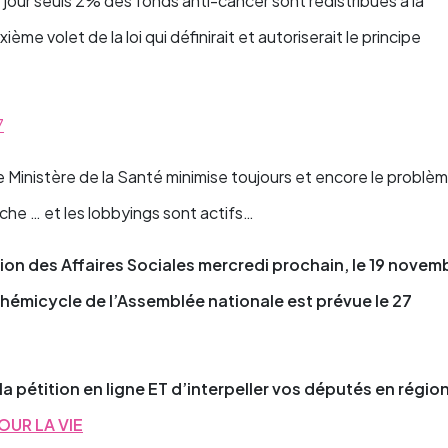
 jour seuls 2% des fonds anti-cancer sont redistribués à la
me volet de la loi qui définirait et autoriserait le principe
7
e Ministère de la Santé minimise toujours et encore le problè
che … et les lobbyings sont actifs…
on des Affaires Sociales mercredi prochain, le 19 novem
hémicycle de l’Assemblée nationale est prévue le 27
 la pétition en ligne ET d’interpeller vos députés en régio
OUR LA VIE