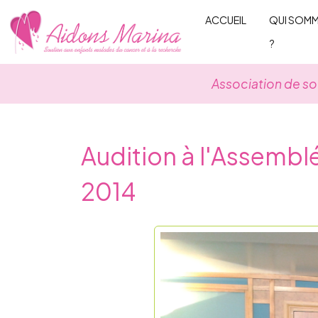
Skip
ACCUEIL
QUI SOM
to
?
content
Association de so
Audition à l'Assembl
2014