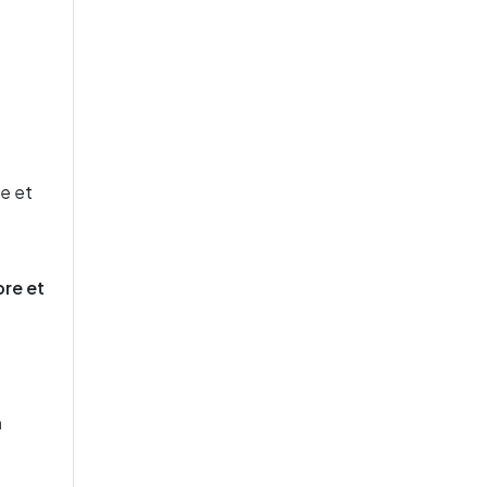
me et
bre et
n