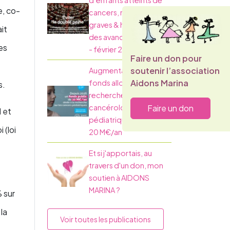
d’enfants atteints de
e, co-
cancers, maladies
graves & handicaps :
it
des avancées majeures
es
- février 2026
Faire un don pour
soutenir l’association
Augmentation des
Aidons Marina
fonds alloués à la
s.
recherche en
Faire un don
cancérologie
 et
pédiatrique de 5 M€ à
 (loi
20 M€/an
Et si j'apportais, au
travers d'un don, mon
soutien à AIDONS
MARINA ?
 sur
la
Voir toutes les publications